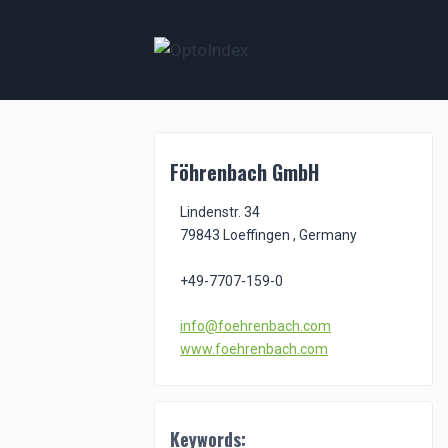
Zum
Inhalt
springen
Föhrenbach GmbH
Lindenstr. 34
79843 Loeffingen , Germany
+49-7707-159-0
info@foehrenbach.com
www.foehrenbach.com
Keywords: