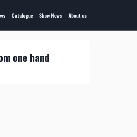
ws
Catalogue
Show News
About us
rom one hand