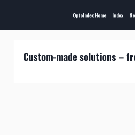
OptoIndex Home
Index
Ne
Custom-made solutions – f